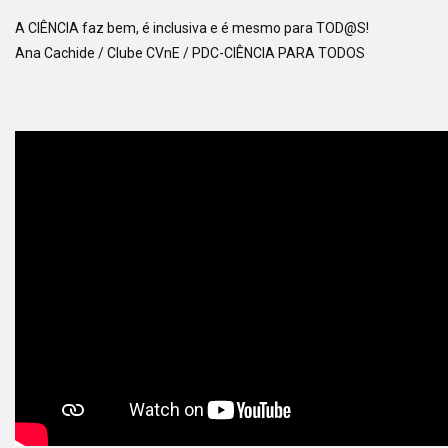
A CIÊNCIA faz bem, é inclusiva e é mesmo para TOD@S!
Ana Cachide / Clube CVnE / PDC-CIÊNCIA PARA TODOS