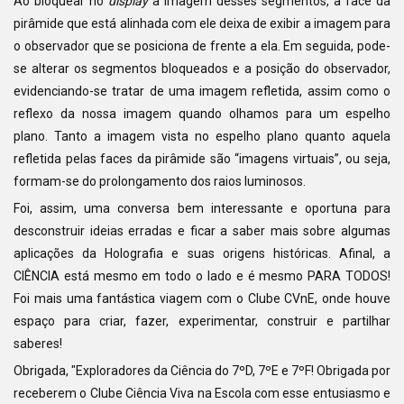
Ao bloquear no
display
a imagem desses segmentos, a face da
pirâmide que está alinhada com ele deixa de exibir a imagem para
o observador que se posiciona de frente a ela. Em seguida, pode-
se alterar os segmentos bloqueados e a posição do observador,
evidenciando-se tratar de uma imagem refletida, assim como o
reflexo da nossa imagem quando olhamos para um espelho
plano. Tanto a imagem vista no espelho plano quanto aquela
refletida pelas faces da pirâmide são “imagens virtuais”, ou seja,
formam-se do prolongamento dos raios luminosos.
Foi, assim, uma conversa bem interessante e oportuna para
desconstruir ideias erradas e ficar a saber mais sobre algumas
aplicações da Holografia e suas origens históricas. Afinal, a
CIÊNCIA está mesmo em todo o lado e é mesmo PARA TODOS!
Foi mais uma fantástica viagem com o Clube CVnE, onde houve
espaço para criar, fazer, experimentar, construir e partilhar
saberes!
Obrigada, "Exploradores da Ciência do 7ºD, 7ºE e 7ºF! Obrigada por
receberem o Clube Ciência Viva na Escola com esse entusiasmo e